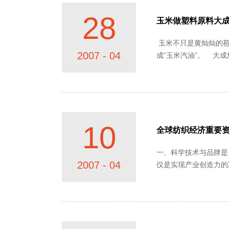
28
玉米做塑料原料大
玉米不只是黄灿灿的苞
2007 - 04
成“玉米汽油”。 大成集团近年提出了玉米“替代”石油战略。据专家介绍，8吨石油才能生产1吨化工醇。而用玉米作原料，仅用1.76吨玉米就能生产1
吨化工醇。用石油生产的吨成
10
全球纺织经济重要
一、科学技术与品牌是当代全球纺
2007 - 04
仅是实现产业创造力的