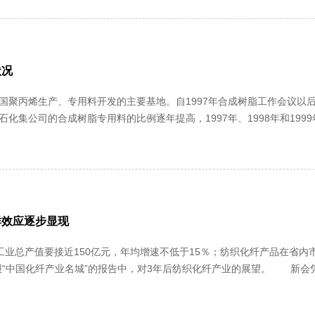
状况
国聚丙烯生产、专用料开发的主要基地。自1997年合成树脂工作会议以
化集公司的合成树脂专用料的比例逐年提高，1997年、1998年和1999
的市场占有率由1997年的19.8%提高到1998年的2......
群效应逐步显现
化纤工业总产值要接近150亿元，年均增速不低于15％；纺织化纤产品在省
业名城”的报告中，对3年后纺织化纤产业的展望。 新会凭什么对纺织化纤产业能报以如此高的寄望和坚定的