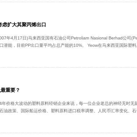
as考虑扩大其聚丙烯出口
年4月17日)马来西亚国有石油公司Petroliam Nasional Berhad公司(Pe
能，目前PP出口量平均占总产能的10%。 Yeow在马来西亚国际塑料及橡胶展览会
么最重要？
2004年价格大波动的塑料原料经销企业来说，每一位企业老总的神经无时
石油政策、国际船运价格、塑料原料进口税率调整、人民币汇率变化、石
业采购周期、采购心理、企业自身的资金调度、利润率、人才、管理等等诸多