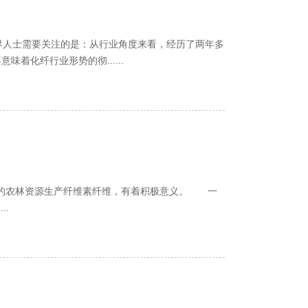
着化纤行业形势的彻......
l纤维等产业化进程，加强技术装备国产化攻关。 ......