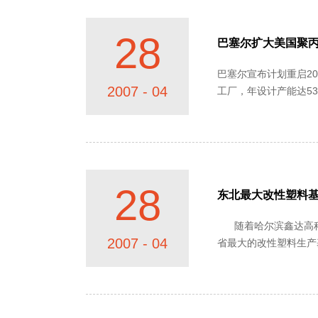
28
巴塞尔扩大美国聚
巴塞尔宣布计划重启200
2007 - 04
工厂，年设计产能达53万吨。 即将重启的工厂也采用Spheripol加工工艺，具有年设计产能22万吨。这一工
预计在2008年第二季度正
28
东北最大改性塑料
随着哈尔滨鑫达高科有限公司12台套国际一流的高品质改性塑料生产线及30余台研发试验设备近日全部安装完毕，被列为国家火炬计划的东北三
2007 - 04