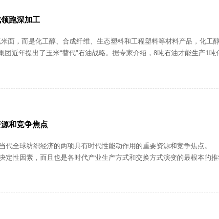
成领跑深加工
米面，而是化工醇、合成纤维、生态塑料和工程塑料等材料产品，化工
本是700......
资源和竞争焦点
织经济的两项具有时代性能动作用的重要资源和竞争焦点。 １、科学技术作为纺织服装产业的第一生产力，不
决定性因素，而且也是各时代产业生产方式和交换方式演变的最根本的推
织经济展现着新的活力： —— 新兴科技的广泛渗透，使纤维产业的创造力空前提高，同.....