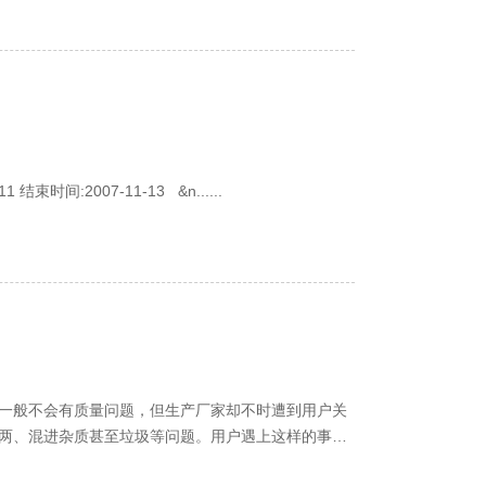
支持单位:展会名称 2007上海国际化工新材料、新技术展览会 召开时间:2007-10-11 结束时间:2007-11-13 &n......
一般不会有质量问题，但生产厂家却不时遭到用户关
两、混进杂质甚至垃圾等问题。用户遇上这样的事当
了事。一旦......