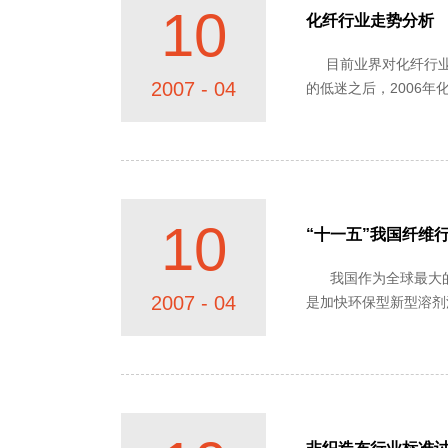
10
化纤行业走势分析
目前业界对化纤行业的发展似乎总是一种悲观的心态。其实这种心态是大可不必的。提醒业界人士需要关注的是：从行业角度来看，经历了两年多
2007 - 04
的低迷之后，2006年
10
“十一五”我国纤维
我国作为全球最大的粘胶纤维生产国，在石油资源日趋紧缺的形势下，采用可再生、可循环的农林资源生产纤维素纤维，有着积极意义。 一
2007 - 04
非织造布行业标准