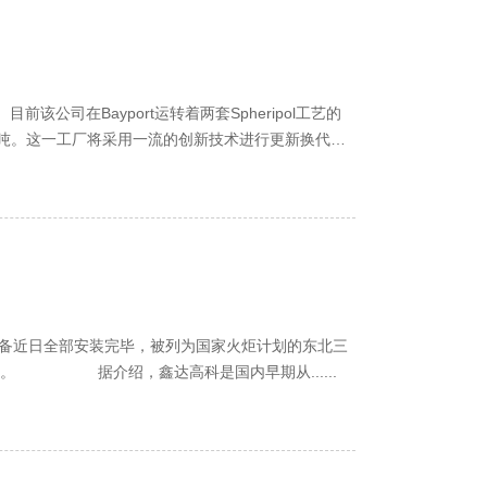
该公司在Bayport运转着两套Spheripol工艺的
省最大的改性塑料生产基地在哈尔滨正式建成，其年产10万吨高品质改性塑料规模跻身国内前列。 据介绍，鑫达高科是国内早期从......